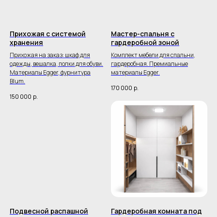
Прихожая с системой
Мастер-спальня с
хранения
гардеробной зоной
Прихожая на заказ: шкаф для
Комплект мебели для спальни,
одежды, вешалка, полки для обуви.
гардеробная. Премиальные
Материалы Egger, фурнитура
материалы Egger.
Blum.
170 000
р.
150 000
р.
Подвесной распашной
Гардеробная комната под