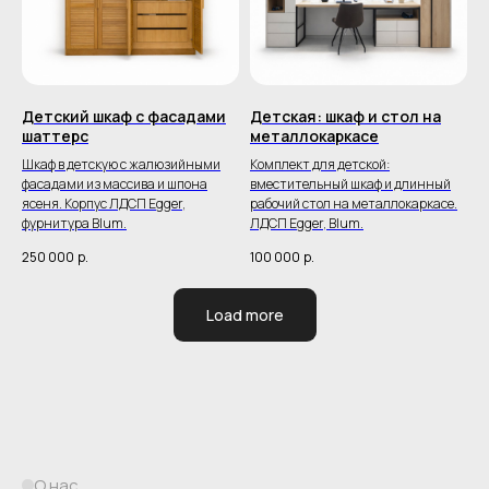
Детский шкаф с фасадами
Детская: шкаф и стол на
шаттерс
металлокаркасе
Шкаф в детскую с жалюзийными
Комплект для детской:
фасадами из массива и шпона
вместительный шкаф и длинный
ясеня. Корпус ЛДСП Egger,
рабочий стол на металлокаркасе.
фурнитура Blum.
ЛДСП Egger, Blum.
250 000
р.
100 000
р.
Load more
О нас