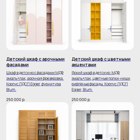
Детский шкаф с арочными
Детский шкаф с цветными
фасадами
акцентами
Шкаф в детскую с фасадами МДФ
Яркий шкаф в детскую: МДФ
эмаль+лак, арочная фрезеровка.
эмаль+лак, цветные полки-ниши,
Корпус ЛДСП Egger, фурнитура
рифлёные фасады. Корпус ЛДСП
Blum.
Egger, Blum.
250 000
р.
250 000
р.