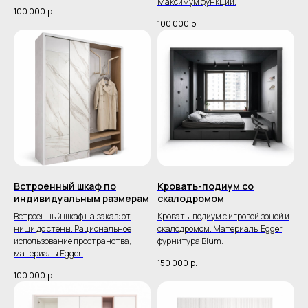
Максимум функций.
100 000
р.
100 000
р.
Встроенный шкаф по
Кровать-подиум со
индивидуальным размерам
скалодромом
Встроенный шкаф на заказ: от
Кровать-подиум с игровой зоной и
ниши до стены. Рациональное
скалодромом. Материалы Egger,
использование пространства,
фурнитура Blum.
материалы Egger.
150 000
р.
100 000
р.