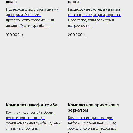
шкаф
ключ
Подвесной шкаф с распашными
Гардеробная система на заказ:
дверцами. Экономит
штанги, полки, ящики, зеркала.
пространство, современный
Проект под ваши размеры и
дизайн. Фурнитура Blum.
потребности.
100 000
р.
200 000
р.
Комплект: шкаф и тумба
Компактная прихожая с
зеркалом
Комплект корпусной мебели:
вместительный шкаф и
Компактная прихожая для
функциональная тумба. Единый
небольших помещений: шкаф,
стиль и материалы.
зеркало, крючки для одежды.