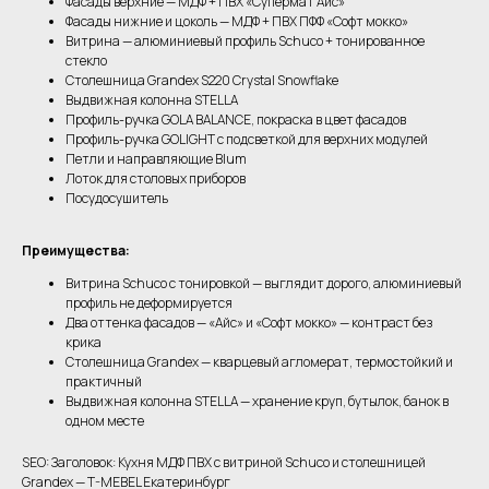
Фасады верхние — МДФ + ПВХ «Супермат Айс»
Фасады нижние и цоколь — МДФ + ПВХ ПФФ «Софт мокко»
Витрина — алюминиевый профиль Schuco + тонированное
стекло
Столешница Grandex S220 Crystal Snowflake
Выдвижная колонна STELLA
Профиль-ручка GOLA BALANCE, покраска в цвет фасадов
Профиль-ручка GOLIGHT с подсветкой для верхних модулей
Петли и направляющие Blum
Лоток для столовых приборов
Посудосушитель
Преимущества:
Витрина Schuco с тонировкой — выглядит дорого, алюминиевый
профиль не деформируется
Два оттенка фасадов — «Айс» и «Софт мокко» — контраст без
крика
Столешница Grandex — кварцевый агломерат, термостойкий и
практичный
Выдвижная колонна STELLA — хранение круп, бутылок, банок в
одном месте
SEO: Заголовок: Кухня МДФ ПВХ с витриной Schuco и столешницей
Grandex — T-MEBEL Екатеринбург