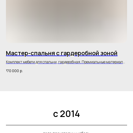
Мастер-спальня с гардеробной зоной
Г
Комплект мебели для спальни, гардеробная. Премиальные материалы
Гар
Egger.
под
170 000
р.
20
с 2014