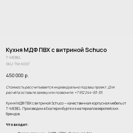
Кухня МДФ ПВХ с витриной Schuco
T-MEBEL
SKU:
TM-K007
450 000
р.
Стоимость рассчитывается индивидуально под ваш проект. Для
расчёта оставьте заявку или позвоните: +7 912 244-93-35
Кухня МДФ ПВХ с витриной Schuco — качественная корпусная мебель от
T-MEBEL. Производим в Екатеринбурге из материалов европейских
брендов.
Что входит: