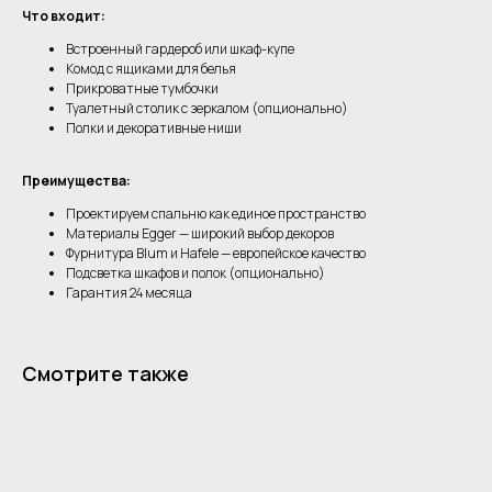
Что входит:
Встроенный гардероб или шкаф-купе
Комод с ящиками для белья
Прикроватные тумбочки
Туалетный столик с зеркалом (опционально)
Полки и декоративные ниши
Преимущества:
Проектируем спальню как единое пространство
Материалы Egger — широкий выбор декоров
Фурнитура Blum и Hafele — европейское качество
Подсветка шкафов и полок (опционально)
Гарантия 24 месяца
Смотрите также