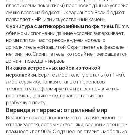
пластиковым покрытием) переносит дачные условия
лучше всего из бюджетных вариантов. Если бюджет
позволяет - HPL или искусственный камень.
Фурнитура с антикоррозийным покрытием.
Blum в
обычном исполнении дачные условия выдерживает,
но мы для дач часто рекомендуем модели с
дополнительной защитой. Скрип петель в феврале -
неприятно. Скрип петель, который не прекращается
до мая - повод для нервов.
Никаких встроенных мойок из тонкой
нержавейки.
Берите либо толстую сталь (от 1 мм),
либо керамику. Тонкая сталь от перепадов
температур деформируется и в швах появляется
протечка. Дальше - см. начало статьи про
разбухшую плиту.
Веранда и террасы: отдельный мир
Веранда - самое сложное место на даче. Зимой не
отапливается, летом - сквозняки, весной и осенью -
влажность под 90%. Сюда нельзя ставить мебель из