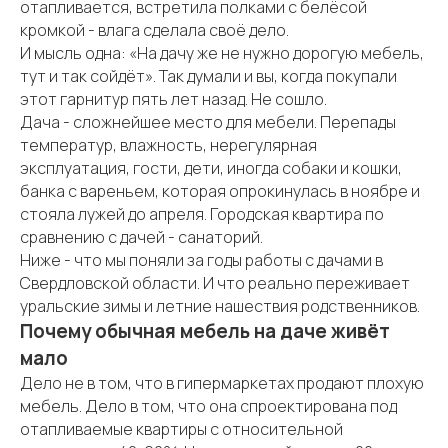
отапливается, встретила полками с белёсой
кромкой - влага сделала своё дело.
И мысль одна: «На дачу же не нужно дорогую мебель,
тут и так сойдёт». Так думали и вы, когда покупали
этот гарнитур пять лет назад. Не сошло.
Дача - сложнейшее место для мебели. Перепады
температур, влажность, нерегулярная
эксплуатация, гости, дети, иногда собаки и кошки,
банка с вареньем, которая опрокинулась в ноябре и
стояла лужей до апреля. Городская квартира по
сравнению с дачей - санаторий.
Ниже - что мы поняли за годы работы с дачами в
Свердловской области. И что реально переживает
уральские зимы и летние нашествия родственников.
Почему обычная мебель на даче живёт
мало
Дело не в том, что в гипермаркетах продают плохую
мебель. Дело в том, что она спроектирована под
отапливаемые квартиры с относительной