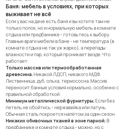
Баня: мебель в условиях, при которых
выживает не всё
Если у вас на даче есть баня и вы хотите там не
только полок, но и нормальную мебель в комнате
отдыха или предбаннике - готовьтесь к выбору.
Главные враги мебели в бане - не температура (в
комнате отдыха не так уж жарко), а перепады
влажности и пар, который проникает везде. Что
работает:
Только массив или термообработанная
древесина.
Никакой ЛДСП, никакого МДФ.
Лиственница, дуб, ольха, термососна. Массив
переносит банные условия нормально, особенно с
правильной обработкой.
Минимум металлической фурнитуры.
Если без
петель не обойтись - нержавейка или латунь.
Обычная сталь покроется налётом за один сезон.
Никаких обивочных тканей в зоне парной.
В
предбаннике и комнате отдыха - можно, но с