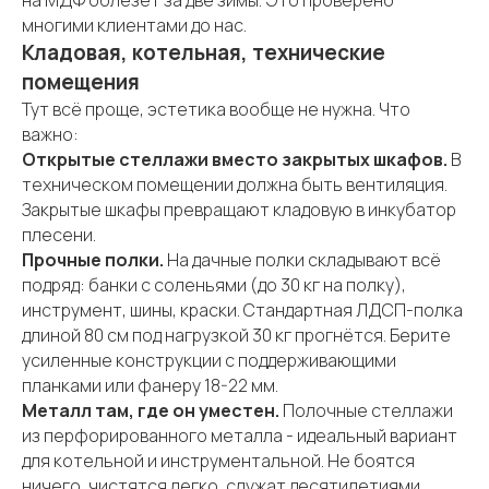
на МДФ облезет за две зимы. Это проверено
многими клиентами до нас.
Кладовая, котельная, технические
помещения
Тут всё проще, эстетика вообще не нужна. Что
важно:
Открытые стеллажи вместо закрытых шкафов.
В
техническом помещении должна быть вентиляция.
Закрытые шкафы превращают кладовую в инкубатор
плесени.
Прочные полки.
На дачные полки складывают всё
подряд: банки с соленьями (до 30 кг на полку),
инструмент, шины, краски. Стандартная ЛДСП-полка
длиной 80 см под нагрузкой 30 кг прогнётся. Берите
усиленные конструкции с поддерживающими
планками или фанеру 18-22 мм.
Металл там, где он уместен.
Полочные стеллажи
из перфорированного металла - идеальный вариант
для котельной и инструментальной. Не боятся
ничего, чистятся легко, служат десятилетиями.