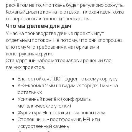
расчётом на то, что ткань будет регулярно сохнуть.
Кожаный диван в комнате отдыха - плохая идея, кожа
от перепадов влажности трескается.
Что мы делаем для дач
У нас на производстве дачные проекты идут
отдельным потоком. Не потому, что они «попроще»,
а потому что требования к материалам и
конструкциям другие.
Стандартный набор материалов и решений для
дачных проектов:
Влагостойкая ЛДСП Egger по всему корпусу
ABS-кромка 2 мм на видимых торцах, 1 мм - на
остальных
Усиленный крепёж (конфирматы,
металлические уголки)
Фурнитура Blum с защитным покрытием
Столешницы - постформинг, HPL или
искусственный камень