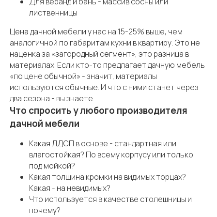
Для веранд и бань - массив сосны или
лиственницы
Цена дачной мебели у нас на 15-25% выше, чем
аналогичной по габаритам кухни в квартиру. Это не
наценка за «загородный сегмент», это разница в
материалах. Если кто-то предлагает дачную мебель
«по цене обычной» - значит, материалы
используются обычные. И что с ними станет через
два сезона - вы знаете.
Что спросить у любого производителя
дачной мебели
Какая ЛДСП в основе - стандартная или
влагостойкая? По всему корпусу или только
под мойкой?
Какая толщина кромки на видимых торцах?
Какая - на невидимых?
Что используется в качестве столешницы и
почему?