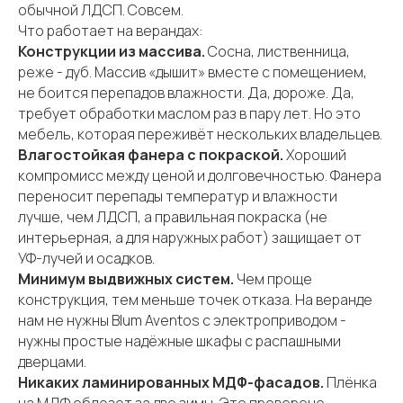
обычной ЛДСП. Совсем.
Что работает на верандах:
Конструкции из массива.
Сосна, лиственница,
реже - дуб. Массив «дышит» вместе с помещением,
не боится перепадов влажности. Да, дороже. Да,
требует обработки маслом раз в пару лет. Но это
мебель, которая переживёт нескольких владельцев.
Влагостойкая фанера с покраской.
Хороший
компромисс между ценой и долговечностью. Фанера
переносит перепады температур и влажности
лучше, чем ЛДСП, а правильная покраска (не
интерьерная, а для наружных работ) защищает от
УФ-лучей и осадков.
Минимум выдвижных систем.
Чем проще
конструкция, тем меньше точек отказа. На веранде
нам не нужны Blum Aventos с электроприводом -
нужны простые надёжные шкафы с распашными
дверцами.
Никаких ламинированных МДФ-фасадов.
Плёнка