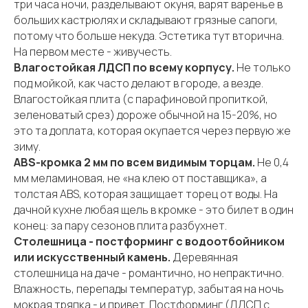
три часа ночи, разделывают окуня, варят варенье в
больших кастрюлях и складывают грязные сапоги,
потому что больше некуда. Эстетика тут вторична.
На первом месте - живучесть.
Влагостойкая ЛДСП по всему корпусу.
Не только
под мойкой, как часто делают в городе, а везде.
Влагостойкая плита (с парафиновой пропиткой,
зеленоватый срез) дороже обычной на 15-20%, но
это та доплата, которая окупается через первую же
зиму.
ABS-кромка 2 мм по всем видимым торцам.
Не 0,4
мм меламиновая, не «на клею от поставщика», а
толстая ABS, которая защищает торец от воды. На
дачной кухне любая щель в кромке - это билет в один
конец: за пару сезонов плита разбухнет.
Столешница - постформинг с водоотбойником
или искусственный камень.
Деревянная
столешница на даче - романтично, но непрактично.
Влажность, перепады температур, забытая на ночь
мокрая тряпка - и привет. Постформинг (ЛДСП с