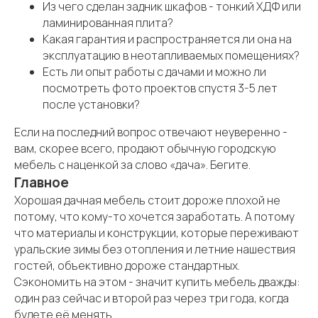
Из чего сделан задник шкафов - тонкий ХДФ или
ламинированная плита?
Какая гарантия и распространяется ли она на
эксплуатацию в неотапливаемых помещениях?
Есть ли опыт работы с дачами и можно ли
посмотреть фото проектов спустя 3-5 лет
после установки?
Если на последний вопрос отвечают неуверенно -
вам, скорее всего, продают обычную городскую
мебель с наценкой за слово «дача». Бегите.
Главное
Хорошая дачная мебель стоит дороже плохой не
потому, что кому-то хочется заработать. А потому
что материалы и конструкции, которые переживают
уральские зимы без отопления и летние нашествия
гостей, объективно дороже стандартных.
Сэкономить на этом - значит купить мебель дважды:
один раз сейчас и второй раз через три года, когда
будете её менять.