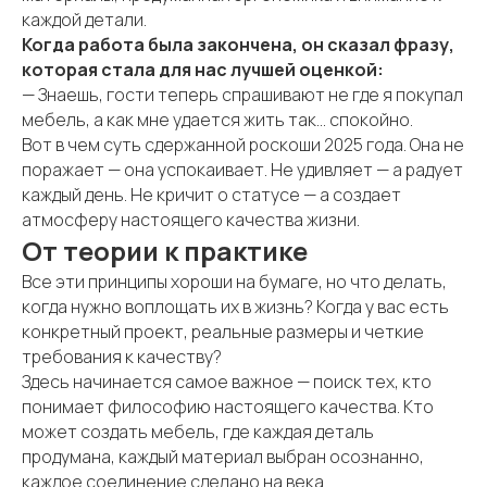
каждой детали.
Когда работа была закончена, он сказал фразу,
которая стала для нас лучшей оценкой:
— Знаешь, гости теперь спрашивают не где я покупал
мебель, а как мне удается жить так... спокойно.
Вот в чем суть сдержанной роскоши 2025 года. Она не
поражает — она успокаивает. Не удивляет — а радует
каждый день. Не кричит о статусе — а создает
атмосферу настоящего качества жизни.
От теории к практике
Все эти принципы хороши на бумаге, но что делать,
когда нужно воплощать их в жизнь? Когда у вас есть
конкретный проект, реальные размеры и четкие
требования к качеству?
Здесь начинается самое важное — поиск тех, кто
понимает философию настоящего качества. Кто
может создать мебель, где каждая деталь
продумана, каждый материал выбран осознанно,
каждое соединение сделано на века.