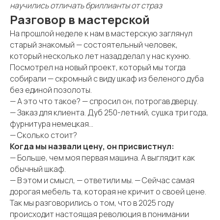
научились отличать бриллианты от страз
Разговор в мастерской
На прошлой неделе к нам в мастерскую заглянул
старый знакомый — состоятельный человек,
который несколько лет назад делал у нас кухню.
Посмотрел на новый проект, который мы тогда
собирали — скромный с виду шкаф из беленого дуба
без единой позолоты.
— А это что такое? — спросил он, потрогав дверцу.
— Заказ для клиента. Дуб 250-летний, сушка три года,
фурнитура немецкая...
— Сколько стоит?
Когда мы назвали цену, он присвистнул:
— Больше, чем моя первая машина. А выглядит как
обычный шкаф.
— В этом и смысл, — ответили мы. — Сейчас самая
дорогая мебель та, которая не кричит о своей цене.
Так мы разговорились о том, что в 2025 году
происходит настоящая революция в понимании