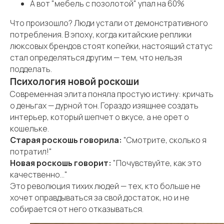
А вот "мебель с позолотой" упал на 60%
Что произошло? Люди устали от демонстративного
потребления. В эпоху, когда китайские реплики
люксовых брендов стоят копейки, настоящий статус
стал определяться другим — тем, что нельзя
подделать.
Психология новой роскоши
Современная элита поняла простую истину: кричать
о деньгах — дурной тон. Гораздо изящнее создать
интерьер, который шепчет о вкусе, а не орет о
кошельке.
Старая роскошь говорила:
"Смотрите, сколько я
потратил!"
Новая роскошь говорит:
"Почувствуйте, как это
качественно..."
Это революция тихих людей — тех, кто больше не
хочет оправдываться за свой достаток, но и не
собирается от него отказываться.