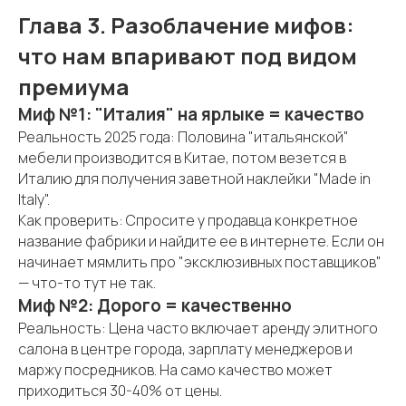
Глава 3. Разоблачение мифов:
что нам впаривают под видом
премиума
Миф №1: "Италия" на ярлыке = качество
Реальность 2025 года: Половина "итальянской"
мебели производится в Китае, потом везется в
Италию для получения заветной наклейки "Made in
Italy".
Как проверить: Спросите у продавца конкретное
название фабрики и найдите ее в интернете. Если он
начинает мямлить про "эксклюзивных поставщиков"
— что-то тут не так.
Миф №2: Дорого = качественно
Реальность: Цена часто включает аренду элитного
салона в центре города, зарплату менеджеров и
маржу посредников. На само качество может
приходиться 30-40% от цены.