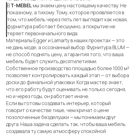
В
T-MEBEL
мы знаем цену настоящему качеству. Не
показному, а тихому. Тому, которое проявляется в
том, что мебель через пять лет выглядит как новая,
фурнитура работает бесшумно, а покрытие не
теряет первоначального вида.
Материалы Egger и Lamarty в наших проектах — это
не дань моде, а осознанный выбор. Фурнитура BLUM —
не способ поднять цену, а гарантия того, что ваша
мебель будет служить десятилетиями.
Собственное производство площадью более 1000 м²
позволяет контролировать каждый этап — от выбора
доски до финальной упаковки. Когда мастер знает,
что его работу будут оценивать не только сегодня,
но и через годы, он работает иначе.
Если вы готовы создавать интерьер, который
говорит о качестве тише, чем кричат о цене
позолоченные безделушки — мы понимаем друг
друга. Наша задача сделать так, чтобы ваша мебель
создавала ту самую атмосферу спокойной