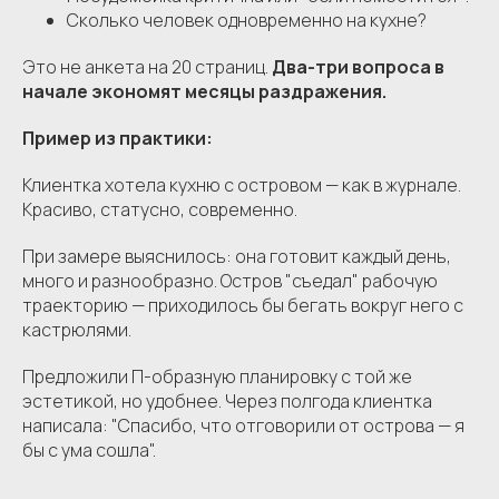
Сколько человек одновременно на кухне?
Это не анкета на 20 страниц.
Два-три вопроса в
начале экономят месяцы раздражения.
Пример из практики:
Клиентка хотела кухню с островом — как в журнале.
Красиво, статусно, современно.
При замере выяснилось: она готовит каждый день,
много и разнообразно. Остров "съедал" рабочую
траекторию — приходилось бы бегать вокруг него с
кастрюлями.
Предложили П-образную планировку с той же
эстетикой, но удобнее. Через полгода клиентка
написала: "Спасибо, что отговорили от острова — я
бы с ума сошла".