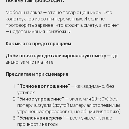
Почему так происходит:
Мебель на заказ — это не товар с ценником. Это
конструктор из сотни переменных. И если не
проговорить заранее, что входит в смету, а что нет
— недопонимания неизбежны.
Как мы это предотвращаем:
Даём понятную детализированную смету
— где
видно, за что платите.
Предлагаем три сценария
:
"Точное воплощение"
— как задумано, без
уступок
"Умное упрощение"
— экономия 20-30% без
потери визуала (другой материал столешницы,
упрощённая фрезеровка, но общий вид тот же)
"Усиленная версия"
— всё лучшее + запас
прочности на годы