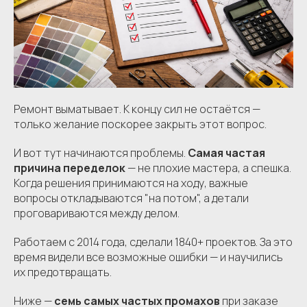
Ремонт выматывает. К концу сил не остаётся —
только желание поскорее закрыть этот вопрос.
И вот тут начинаются проблемы.
Самая частая
причина переделок
— не плохие мастера, а спешка.
Когда решения принимаются на ходу, важные
вопросы откладываются "на потом", а детали
проговариваются между делом.
Работаем с 2014 года, сделали 1840+ проектов. За это
время видели все возможные ошибки — и научились
их предотвращать.
Ниже —
семь самых частых промахов
при заказе