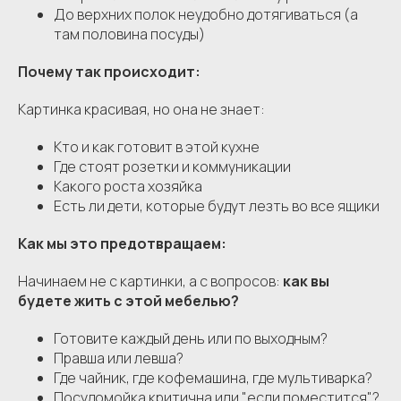
До верхних полок неудобно дотягиваться (а
там половина посуды)
Почему так происходит:
Картинка красивая, но она не знает:
Кто и как готовит в этой кухне
Где стоят розетки и коммуникации
Какого роста хозяйка
Есть ли дети, которые будут лезть во все ящики
Как мы это предотвращаем:
Начинаем не с картинки, а с вопросов:
как вы
будете жить с этой мебелью?
Готовите каждый день или по выходным?
Правша или левша?
Где чайник, где кофемашина, где мультиварка?
Посудомойка критична или "если поместится"?