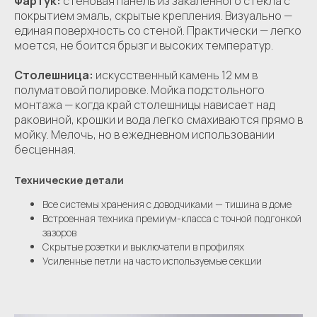
Фартук:
стеновая панель из закаленного стекла с
покрытием эмаль, скрытые крепления. Визуально —
единая поверхность со стеной. Практически — легко
моется, не боится брызг и высоких температур.
Столешница:
искусственный камень 12 мм в
полуматовой полировке. Мойка подстольного
монтажа — когда край столешницы нависает над
раковиной, крошки и вода легко смахиваются прямо в
мойку. Мелочь, но в ежедневном использовании
бесценная.
Технические детали
Все системы хранения с доводчиками — тишина в доме
Встроенная техника премиум-класса с точной подгонкой
зазоров
Скрытые розетки и выключатели в профилях
Усиленные петли на часто используемые секции