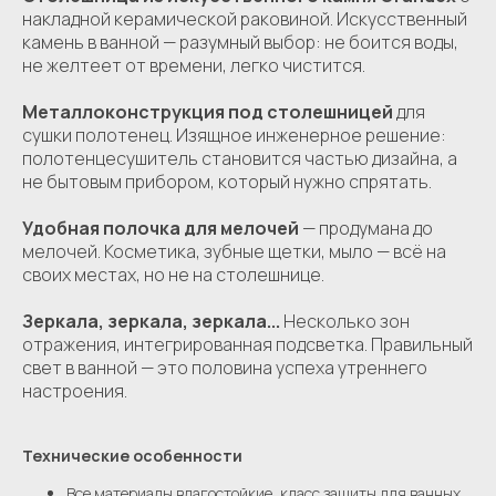
накладной керамической раковиной. Искусственный
камень в ванной — разумный выбор: не боится воды,
не желтеет от времени, легко чистится.
Металлоконструкция под столешницей
для
сушки полотенец. Изящное инженерное решение:
полотенцесушитель становится частью дизайна, а
не бытовым прибором, который нужно спрятать.
Удобная полочка для мелочей
— продумана до
мелочей. Косметика, зубные щетки, мыло — всё на
своих местах, но не на столешнице.
Зеркала, зеркала, зеркала...
Несколько зон
отражения, интегрированная подсветка. Правильный
свет в ванной — это половина успеха утреннего
настроения.
Технические особенности
Все материалы влагостойкие, класс защиты для ванных